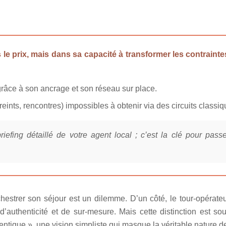
le prix, mais dans sa capacité à transformer les contraintes
grâce à son ancrage et son réseau sur place.
ints, rencontres) impossibles à obtenir via des circuits classiq
efing détaillé de votre agent local ; c’est la clé pour pas
hestrer son séjour est un dilemme. D’un côté, le tour-opérate
authenticité et de sur-mesure. Mais cette distinction est sou
ntique », une vision simpliste qui masque la véritable nature de