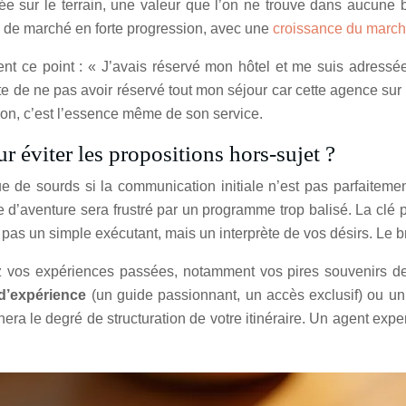
ssée sur le terrain, une valeur que l’on ne trouve dans aucune
 de marché en forte progression, avec une
croissance du march
ent ce point : « J’avais réservé mon hôtel et me suis adressée
tte de ne pas avoir réservé tout mon séjour car cette agence su
ion, c’est l’essence même de son service.
 éviter les propositions hors-sujet ?
 de sourds si la communication initiale n’est pas parfaitemen
 d’aventure sera frustré par un programme trop balisé. La clé p
t pas un simple exécutant, mais un interprète de vos désirs. Le b
gez vos expériences passées, notamment vos pires souvenirs d
d’expérience
(un guide passionnant, un accès exclusif) ou un
nera le degré de structuration de votre itinéraire. Un agent exp