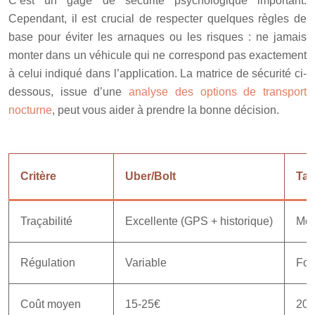
C’est un gage de sécurité psychologique important.
Cependant, il est crucial de respecter quelques règles de
base pour éviter les arnaques ou les risques : ne jamais
monter dans un véhicule qui ne correspond pas exactement
à celui indiqué dans l’application. La matrice de sécurité ci-
dessous, issue d’une
analyse des options de transport
nocturne
, peut vous aider à prendre la bonne décision.
Critère
Uber/Bolt
Taxi
Traçabilité
Excellente (GPS + historique)
Moy
Régulation
Variable
For
Coût moyen
15-25€
20-