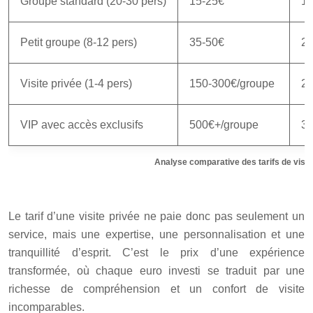
Groupe standard (20-30 pers)
15-25€
1h
Petit groupe (8-12 pers)
35-50€
2
Visite privée (1-4 pers)
150-300€/groupe
2-
VIP avec accès exclusifs
500€+/groupe
3-
Analyse comparative des tarifs de visit
Le tarif d’une visite privée ne paie donc pas seulement un
service, mais une expertise, une personnalisation et une
tranquillité d’esprit. C’est le prix d’une expérience
transformée, où chaque euro investi se traduit par une
richesse de compréhension et un confort de visite
incomparables.