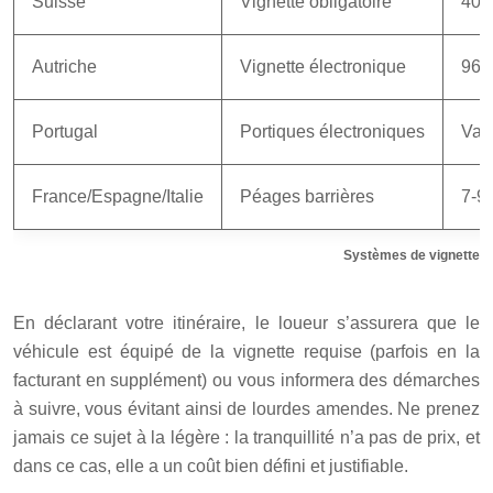
Suisse
Vignette obligatoire
40 
Autriche
Vignette électronique
96,
Portugal
Portiques électroniques
Var
France/Espagne/Italie
Péages barrières
7-9
Systèmes de vignettes 
En déclarant votre itinéraire, le loueur s’assurera que le
véhicule est équipé de la vignette requise (parfois en la
facturant en supplément) ou vous informera des démarches
à suivre, vous évitant ainsi de lourdes amendes. Ne prenez
jamais ce sujet à la légère : la tranquillité n’a pas de prix, et
dans ce cas, elle a un coût bien défini et justifiable.